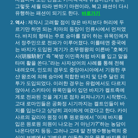
그렇듯 세월 따라 변하기 마련이라, 복고 패션이 다시
유행하는 패션이 되기도 한다.
바로가기
제작시 고려할 점이 많은 바지보다 허리에 두
역사
:
르기만 하면 되는 치마의 등장이 인류사에서 먼저였
다. 바지의 형태는 주로 승마를 많이 하는 유목민에게
서 정주민으로 전파가 이루어졌다. 이를테면 중국에
는 바지가 도입된 계기가 조무령왕의 이른바 "호복기
사(胡服騎射)" 즉 "북방 이민족처럼 바지를 입고 말을
타며 활을 쏜다."라는 사자성어의 사례를 통해 전해
내려오며, 인도의 경우도 중앙아시아에서 기원한 쿠
샨 왕조에 의해 승마에 적합한 바지 및 단추 달린 외
투가 도입되었다. 이러한 경우는 유럽에서도 다르지
않아서 스키타이 유목민들이 입던 바지가 켈트족에
게로 전파된 것을 계기로 점차 퍼져나가기 시작했다.
고대 로마인들은 공화정 시기까지는 켈트인들이 바
지를 입는다고 상당히 괴이하게 여겼다고 한다. 카이
사르의 갈리아 원정 이후 원로원에서 "이제 바지를
입은 원로원 의원이 나오는 거 아닌가?"하는 농담이
나온다던지 등등. 그러나 고대 말 전쟁수행능력의 중
심이 보병에서 기병으로 이동한 것은 물론 바지를 입